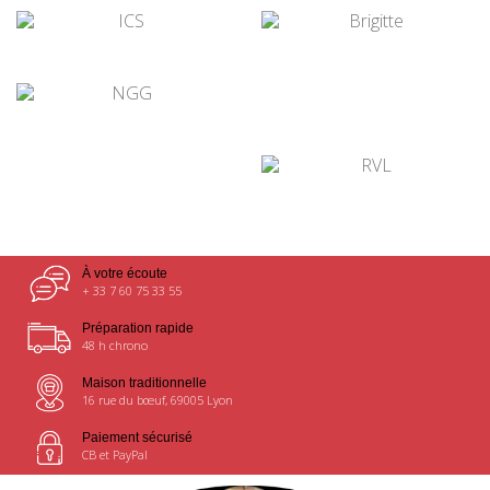
¤
¤
¤
¤
¤
À votre écoute
+ 33 7 60 75 33 55
Préparation rapide
48 h chrono
Maison traditionnelle
16 rue du bœuf, 69005 Lyon
Paiement sécurisé
CB et PayPal