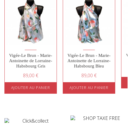
Vigée-Le Brun - Marie-
Vigée-Le Brun - Marie-
Ver
Antoinette de Lorraine-
Antoinette de Lorraine-
Habsbourg Gris
Habsbourg Bleu
89,00 €
89,00 €
A
AJOUTER AU PANIER
AJOUTER AU PANIER
¤