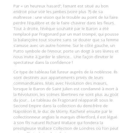
Par « un heureux hasard”, l’amant est situé au bon
endroit pour voir les jambes (voire plus ?!) de sa
maîtresse : une vision qui le trouble au point de lui faire
perdre l’équilibre et de le faire chavirer dans les fleurs.
Tout à droite, l’évêque souhaité par le Baron a été
remplacé par Fragonard par un mari trompé, qui pousse
la balançoire tout sourire sans se douter que sa femme
s’amuse avec un autre homme. Sur le côté gauche, un
Putto symbole de l’Amour, porte un doigt à ses lèvres et
nous invite à garder le silence… Une façon d’inviter le
spectateur dans la confidence !
Ce type de tableau fait fureur auprès de la noblesse. Ils
sont destinés aux appartements privés de leurs
commanditaires. Mais avec l’évolution des mœurs,
lorsque le Baron de Saint Julien est condamné à mort à
la Révolution, les scènes libertines ne sont plus au goût
du jour… Le tableau de Fragonard réapparaît sous le
Second Empire dans la collection du demi-frère de
Napoléon III, le duc de Morny. Racheté ensuite par le
collectionneur anglais le marquis d’Hertford, il est légué
à son fils naturel Richard Wallace qui fondera la
prestigieuse Wallace Collection de Londres où l’on peut