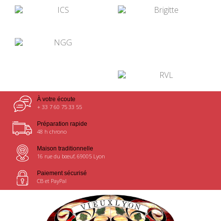
¤
¤
¤
¤
¤
À votre écoute
+ 33 7 60 75 33 55
Préparation rapide
48 h chrono
Maison traditionnelle
16 rue du bœuf, 69005 Lyon
Paiement sécurisé
CB et PayPal