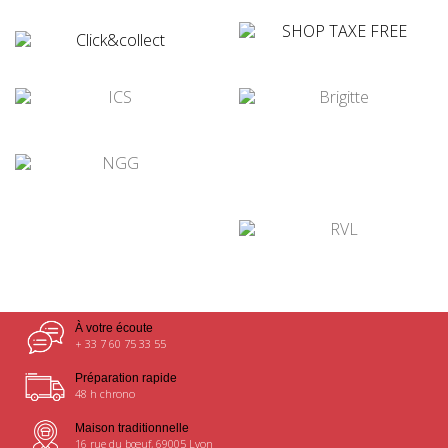
¤
¤
¤
¤
¤
¤
À votre écoute
+ 33 7 60 75 33 55
Préparation rapide
48 h chrono
Maison traditionnelle
16 rue du bœuf, 69005 Lyon