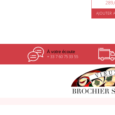
289,
AJOUTER 
À votre écoute
+ 33 7 60 75 33 55