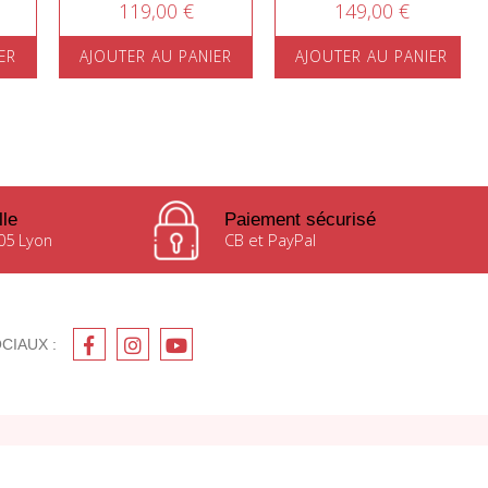
119,00 €
149,00 €
ER
AJOUTER AU PANIER
AJOUTER AU PANIER
lle
Paiement sécurisé
05 Lyon
CB et PayPal
CIAUX :