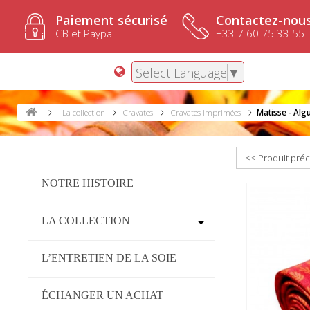
Paiement sécurisé
Contactez-nous
CB et Paypal
+33 7 60 75 33 55
Select Language
▼
La collection
Cravates
Cravates imprimées
Matisse - Al
<< Produit pré
NOTRE HISTOIRE
LA COLLECTION
L’ENTRETIEN DE LA SOIE
ÉCHANGER UN ACHAT