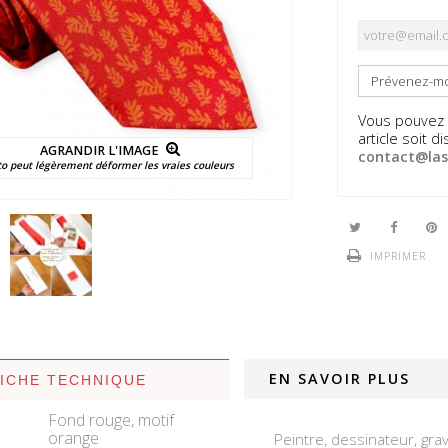
Prévenez-moi
Vous pouvez é
article soit 
AGRANDIR L'IMAGE
contact@las
to peut légèrement déformer les vraies couleurs
IMPRIMER
EN SAVOIR PLUS
FICHE TECHNIQUE
Fond rouge, motif
orange
Peintre, dessinateur, gra