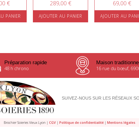
00 €
289,00 €
69,00 €
AU PANIER
AJOUTER AU PANIER
AJOUTER AU PANI
Préparation rapide
Maison traditionne
48 h chrono
16 rue du bœuf, 690
SUIVEZ-NOUS SUR LES RÉSEAUX SO
Brochier Soieries Vieux Lyon |
CGV
|
Politique de confidentialité
|
Mentions légales