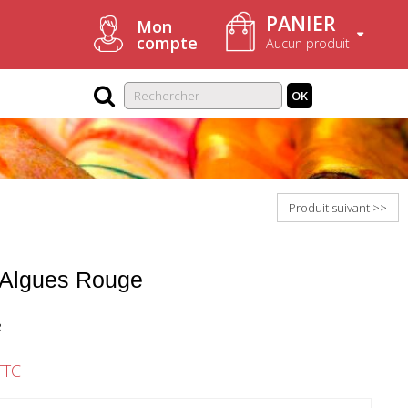
PANIER
Mon
compte
Aucun produit
OK
Produit suivant >>
 Algues Rouge
R
TTC