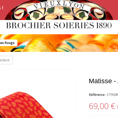
 !
gues Rouge
cédent
Matisse -
Référence :
CT950
69,00 €