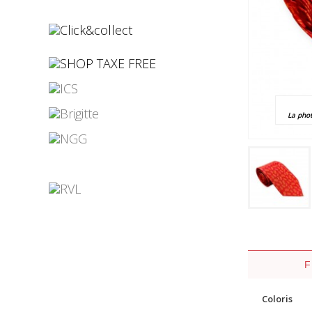
¤
¤
La pho
¤
¤
¤
¤
Coloris