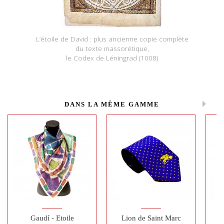
L’étoile de David : plus ancienne copie complète
du texte massorétique,
le
Codex de Léningrad
(1008)
DANS LA MÊME GAMME
Gaudí - Etoile
Lion de Saint Marc
T