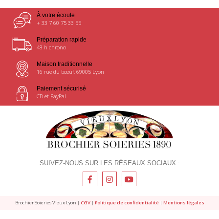
À votre écoute
+ 33 7 60 75 33 55
Préparation rapide
48 h chrono
Maison traditionnelle
16 rue du bœuf, 69005 Lyon
Paiement sécurisé
CB et PayPal
SUIVEZ-NOUS SUR LES RÉSEAUX SOCIAUX :
Brochier Soieries Vieux Lyon |
CGV
|
Politique de confidentialité
|
Mentions légales