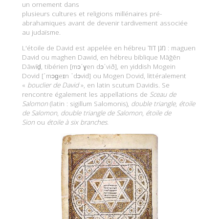
un ornement dans
plusieurs cultures et religions millénaires pré-
abrahamiques avant de devenir tardivement associée
au judaïsme.
L'étoile de David est appelée en hébreu
מגן דוד
:
maguen
David
ou
maghen Dawid
, en hébreu biblique
Māḡēn
Dāwīḏ
, tibérien [mɔˈɣen dɔˈvið], en yiddish
Mogein
Dovid
[ˈmɔɡeɪn ˈdɔvid] ou
Mogen Dovid
, littéralement
«
bouclier de David
», en latin
scutum Davidis
. Se
rencontre également les appellations de
Sceau de
Salomon
(latin :
sigillum Salomonis
),
double triangle
,
étoile
de Salomon
,
double triangle de Salomon
,
étoile de
Sion
ou
étoile à six branches
.