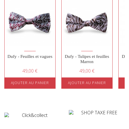
Dufy - Feuilles et vagues
Dufy - Tulipes et feuilles
Dufy
Marron
49,00 €
49,00 €
AJOUTER AU PANIER
AJOUTER AU PANIER
A
¤