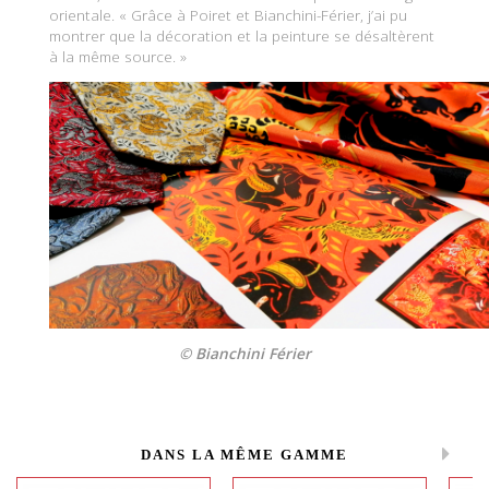
orientale. « Grâce à Poiret et Bianchini-Férier, j’ai pu
montrer que la décoration et la peinture se désaltèrent
à la même source. »
© Bianchini Férier
DANS LA MÊME GAMME