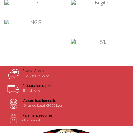
¤
¤
¤
¤
¤
À votre écoute
+ 33 7 60 75 33 55
Préparation rapide
48 h chrono
Maison traditionnelle
16 rue du bœuf, 69005 Lyon
Paiement sécurisé
CB et PayPal