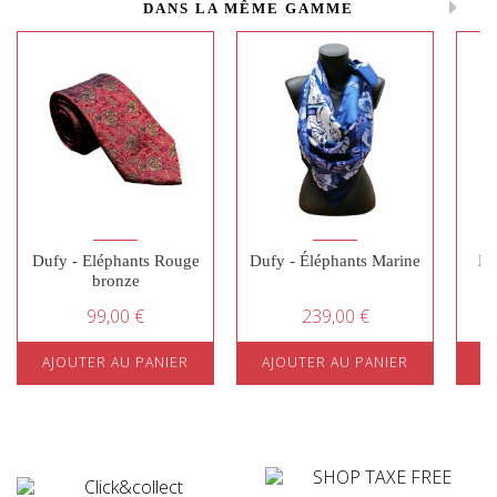
DANS LA MÊME GAMME
Dufy - Eléphants Rouge
Dufy - Éléphants Marine
Du
bronze
99,00 €
239,00 €
AJOUTER AU PANIER
AJOUTER AU PANIER
A
¤