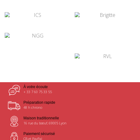
¤
¤
¤
¤
¤
À votre écoute
+ 33 7 60 75 33 55
Préparation rapide
48 h chrono
Maison traditionnelle
16 rue du bœuf, 69005 Lyon
Paiement sécurisé
CB et PayPal