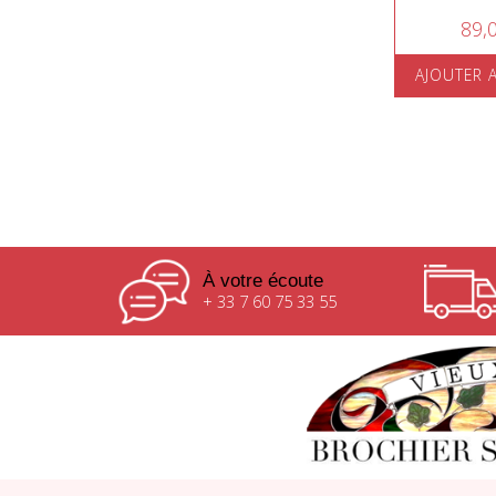
89,
AJOUTER 
À votre écoute
+ 33 7 60 75 33 55