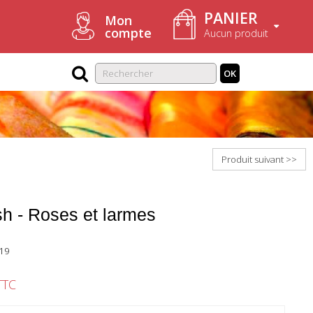
PANIER
Mon
compte
Aucun produit
OK
Produit suivant >>
h - Roses et larmes
19
TTC