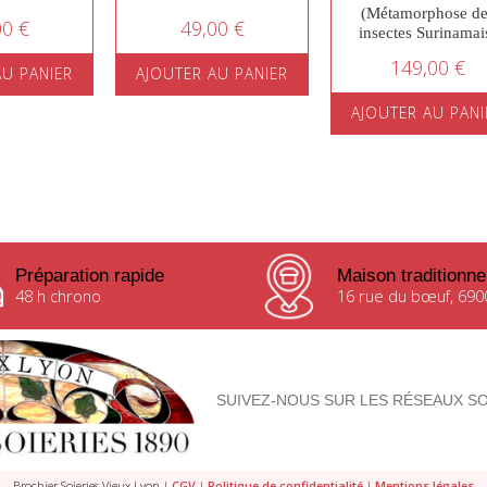
(Métamorphose de
00 €
49,00 €
insectes Surinamai
149,00 €
AU PANIER
AJOUTER AU PANIER
AJOUTER AU PANI
Préparation rapide
Maison traditionne
48 h chrono
16 rue du bœuf, 690
SUIVEZ-NOUS SUR LES RÉSEAUX SO
Brochier Soieries Vieux Lyon |
CGV
|
Politique de confidentialité
|
Mentions légales