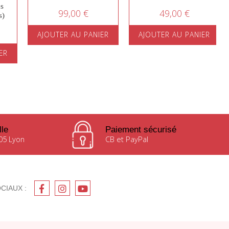
s
99,00 €
49,00 €
s)
AJOUTER AU PANIER
AJOUTER AU PANIER
ER
lle
Paiement sécurisé
05 Lyon
CB et PayPal
CIAUX :