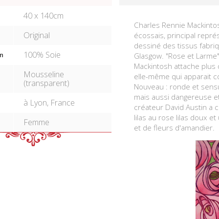
40 x 140cm
Charles Rennie Mackinto
Original
écossais, principal repr
dessiné des tissus fabriq
100% Soie
n
Glasgow. "Rose et Larme" 
Mackintosh attache plus 
Mousseline
elle-même qui apparait 
(transparent)
Nouveau : ronde et sens
mais aussi dangereuse et
à Lyon, France
créateur David Austin a c
lilas au rose lilas doux 
Femme
et de fleurs d'amandier.