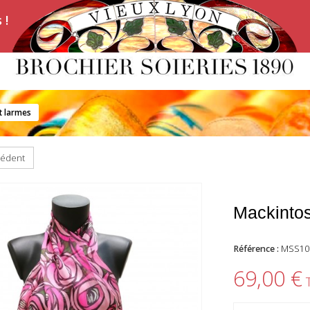
 !
t larmes
cédent
Mackintos
Référence :
MSS10
69,00 €