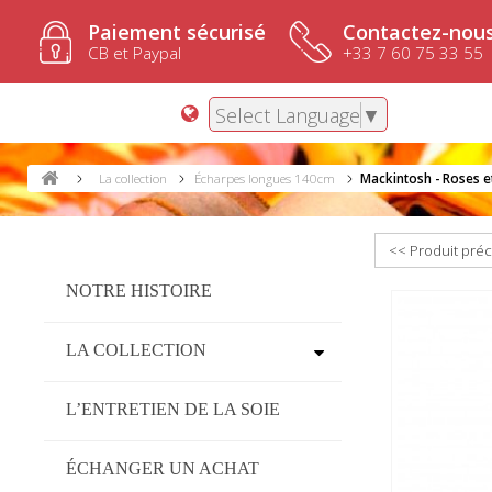
Paiement sécurisé
Contactez-nous
CB et Paypal
+33 7 60 75 33 55
Select Language
▼
La collection
Écharpes longues 140cm
Mackintosh - Roses e
<< Produit pré
NOTRE HISTOIRE
LA COLLECTION
L’ENTRETIEN DE LA SOIE
ÉCHANGER UN ACHAT