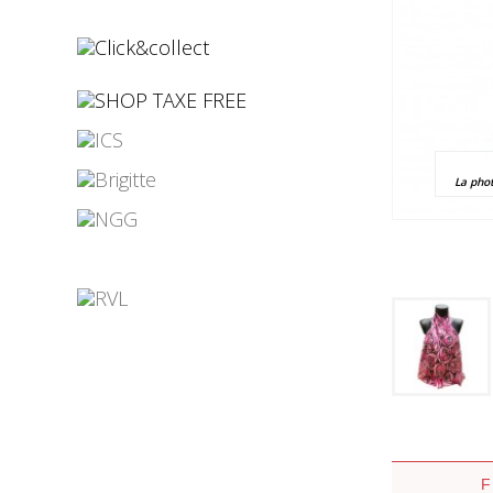
¤
¤
La pho
¤
¤
¤
¤