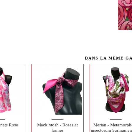
DANS LA MÊME G
rnets Rose
Mackintosh - Roses et
Merian - Metamorph
larmes
insectorum Suriname