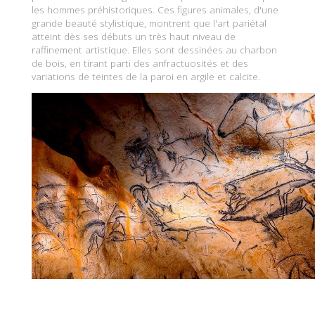
les hommes préhistoriques. Ces figures animales, d'une
grande beauté stylistique, montrent que l'art pariétal
atteint dès ses débuts un très haut niveau de
raffinement artistique. Elles sont dessinées au charbon
de bois, en tirant parti des anfractuosités et des
variations de teintes de la paroi en argile et calcite.