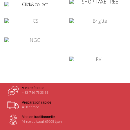
¤
¤
¤
¤
¤
¤
À votre écoute
+ 33 7 60 75 33 55
Préparation rapide
48 h chrono
Maison traditionnelle
16 rue du bœuf, 69005 Lyon