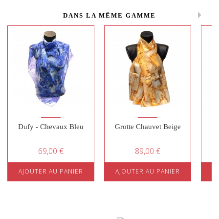
DANS LA MÊME GAMME
Dufy - Chevaux Bleu
Grotte Chauvet Beige
Gr
69,00 €
89,00 €
AJOUTER AU PANIER
AJOUTER AU PANIER
A