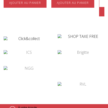
AJOUTER AU PANIER
AJOUTER AU PANIER
A
¤
¤
¤
¤
¤
¤
À votre écoute