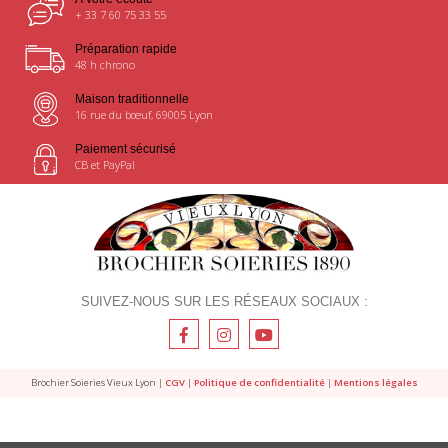
+ 33 7 60 75 33 55
Préparation rapide
48 h chrono
Maison traditionnelle
16 rue du bœuf, 69005 Lyon
Paiement sécurisé
CB et PayPal
SUIVEZ-NOUS SUR LES RÉSEAUX SOCIAUX :
Brochier Soieries Vieux Lyon |
CGV
|
Politique de confidentialité
|
Mentions légales