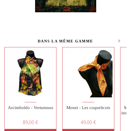
DANS LA MÊME GAMME
Arcimboldo - Vertumnus
Monet - Les coquelicots
Mer
inse
(
89,00 €
49,00 €
i