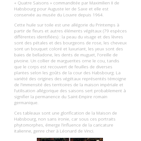
« Quatre Saisons » commanditée par Maximilien II de
Habsbourg pour Auguste Ier de Saxe et elle est
conservée au musée du Louvre depuis 1964.
Cette huile sur toile est une allégorie du Printemps à
partir de fleurs et autres éléments végétaux (79 espèces
différentes identifiées) : la peau du visage et des lèvres
sont des pétales et des bourgeons de rose, les cheveux
sont un bouquet coloré et luxuriant, les yeux sont des
baies de belladone, les dents de muguet, l'oreille de
pivoine. Un collier de marguerites orne le cou, tandis
que le corps est recouvert de feuilles de diverses
plantes selon les goûts de la cour des Habsbourg. La
variété des origines des végétaux représentés témoigne
de l'immensité des territoires de la maison impériale et
l’utilisation allégorique des saisons sert probablement à
signifier la permanence du Saint-Empire romain
germanique.
Ces tableaux sont une glorification de la Maison de
Habsbourg, non sans ironie, car sous ces portraits
phytomorphes, émerge l’influence de la caricature
italienne, genre cher à Léonard de Vinci.