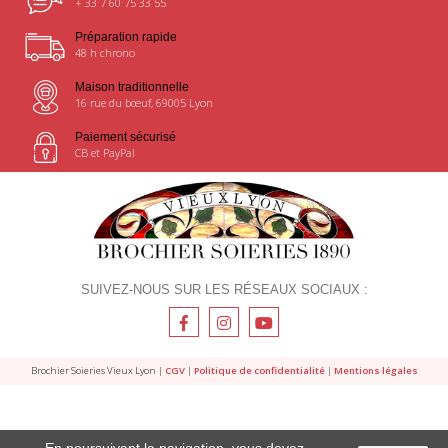
+ 33 7 60 75 33 55
Préparation rapide
48 h chrono
Maison traditionnelle
16 rue du bœuf, 69005 Lyon
Paiement sécurisé
CB et PayPal
SUIVEZ-NOUS SUR LES RÉSEAUX SOCIAUX :
Brochier Soieries Vieux Lyon |
CGV
|
Politique de confidentialité
|
Mentions légales