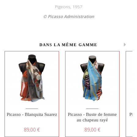
Pigeons, 1957
© Picasso Administration
DANS LA MÊME GAMME
Picasso - Blanquita Suarez
Picasso - Buste de femme
Pic
au chapeau rayé
89,00 €
89,00 €