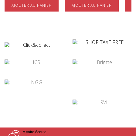
AJOUTER AU PANIER
AJOUTER AU PANIER
A
¤
¤
¤
¤
¤
¤
À votre écoute