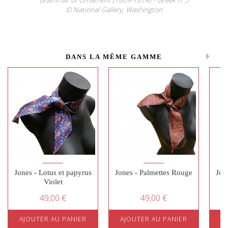
© National Gallery, Washington
DANS LA MÊME GAMME
Jones - Lotus et papyrus
Jones - Palmettes Rouge
Jon
Violet
49,00 €
49,00 €
AJOUTER AU PANIER
AJOUTER AU PANIER
A