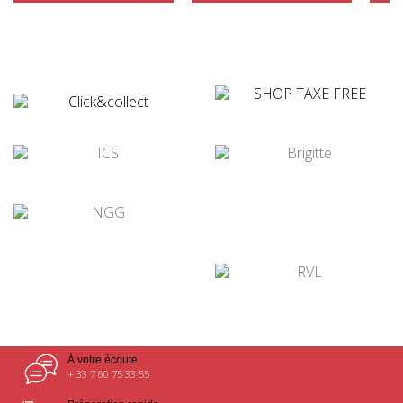
¤
¤
¤
¤
¤
¤
À votre écoute
+ 33 7 60 75 33 55