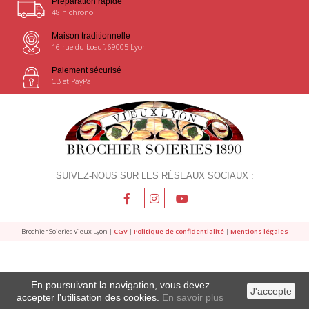
Préparation rapide
48 h chrono
Maison traditionnelle
16 rue du bœuf, 69005 Lyon
Paiement sécurisé
CB et PayPal
SUIVEZ-NOUS SUR LES RÉSEAUX SOCIAUX :
Brochier Soieries Vieux Lyon |
CGV
|
Politique de confidentialité
|
Mentions légales
En poursuivant la navigation, vous devez
J'accepte
accepter l'utilisation des cookies.
En savoir plus