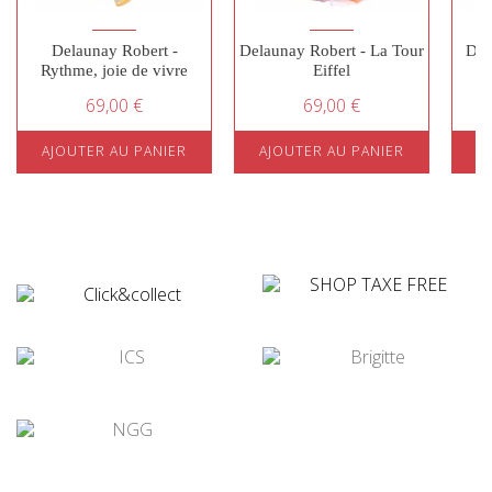
Delaunay Robert -
Delaunay Robert - La Tour
Del
Rythme, joie de vivre
Eiffel
69,00 €
69,00 €
AJOUTER AU PANIER
AJOUTER AU PANIER
A
¤
¤
¤
¤
¤