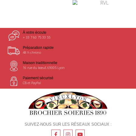
¤
À votre écoute
+ 33 7 60 75 33 55
Préparation rapide
48 h chrono
Maison traditionnelle
16 rue du bœuf, 69005 Lyon
Paiement sécurisé
CB et PayPal
SUIVEZ-NOUS SUR LES RÉSEAUX SOCIAUX :