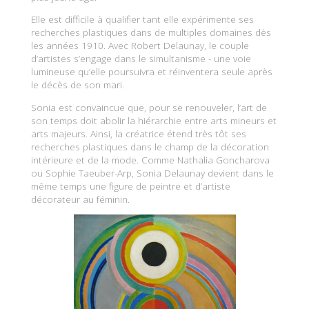
Elle est difficile à qualifier tant elle expérimente ses
recherches plastiques dans de multiples domaines dès
les années 1910. Avec Robert Delaunay, le couple
d’artistes s’engage dans le simultanisme - une voie
lumineuse qu’elle poursuivra et réinventera seule après
le décès de son mari.
Sonia est convaincue que, pour se renouveler, l’art de
son temps doit abolir la hiérarchie entre arts mineurs et
arts majeurs. Ainsi, la créatrice étend très tôt ses
recherches plastiques dans le champ de la décoration
intérieure et de la mode. Comme Nathalia Goncharova
ou Sophie Taeuber-Arp, Sonia Delaunay devient dans le
même temps une figure de peintre et d’artiste
décorateur au féminin.