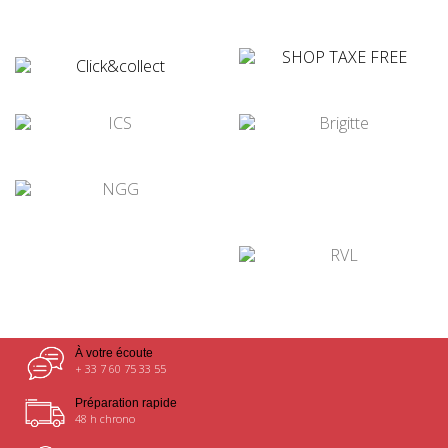
¤
¤
¤
¤
¤
¤
À votre écoute
+ 33 7 60 75 33 55
Préparation rapide
48 h chrono