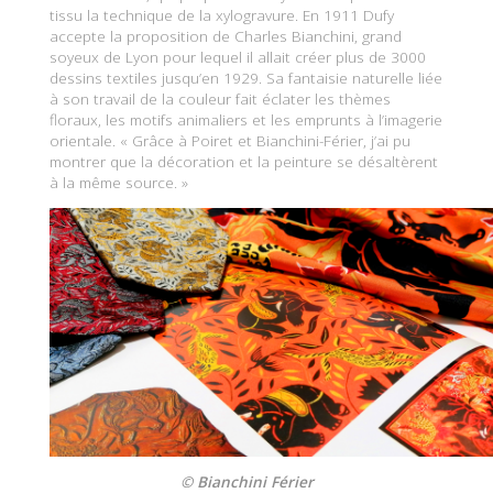
tissu la technique de la xylogravure. En 1911 Dufy
accepte la proposition de Charles Bianchini, grand
soyeux de Lyon pour lequel il allait créer plus de 3000
dessins textiles jusqu’en 1929. Sa fantaisie naturelle liée
à son travail de la couleur fait éclater les thèmes
floraux, les motifs animaliers et les emprunts à l’imagerie
orientale. « Grâce à Poiret et Bianchini-Férier, j’ai pu
montrer que la décoration et la peinture se désaltèrent
à la même source. »
© Bianchini Férier