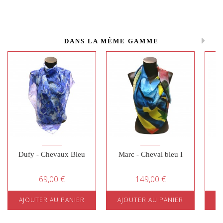
DANS LA MÊME GAMME
Dufy - Chevaux Bleu
Marc - Cheval bleu I
Du
69,00 €
149,00 €
AJOUTER AU PANIER
AJOUTER AU PANIER
A