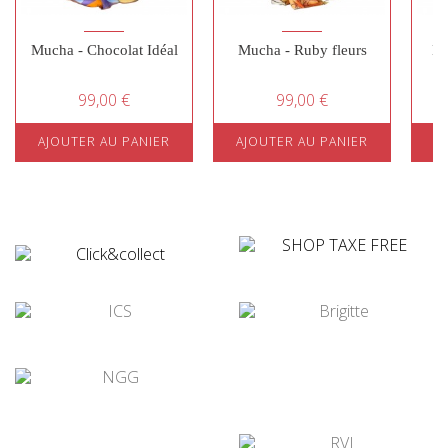
Mucha - Chocolat Idéal
Mucha - Ruby fleurs
Mu
99,00 €
99,00 €
AJOUTER AU PANIER
AJOUTER AU PANIER
A
¤
¤
¤
¤
¤
¤