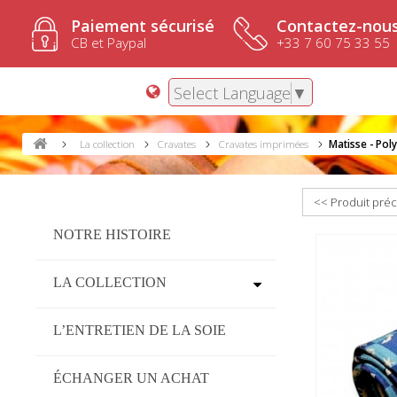
Paiement sécurisé
Contactez-nous
CB et Paypal
+33 7 60 75 33 55
Select Language
▼
La collection
Cravates
Cravates imprimées
Matisse - Pol
<< Produit pré
NOTRE HISTOIRE
LA COLLECTION
L’ENTRETIEN DE LA SOIE
ÉCHANGER UN ACHAT