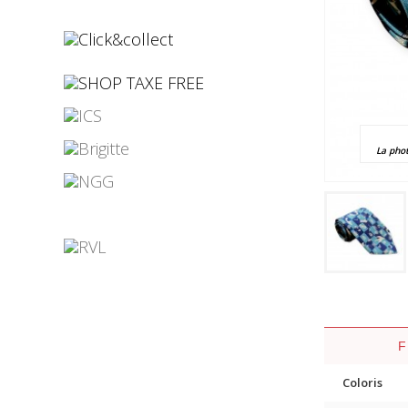
¤
¤
La pho
¤
¤
¤
¤
Coloris