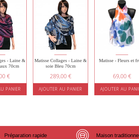
ges - Laine &
Matisse Collages - Laine &
Matisse - Fleurs et fr
eaux 70cm
soie Bleu 70cm
00 €
289,00 €
69,00 €
AU PANIER
AJOUTER AU PANIER
AJOUTER AU PANI
Préparation rapide
Maison traditionne