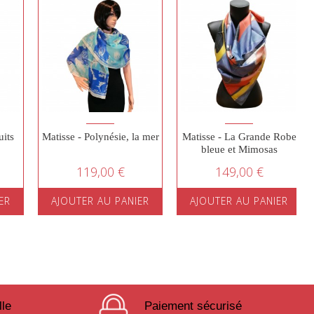
uits
Matisse - Polynésie, la mer
Matisse - La Grande Robe
bleue et Mimosas
119,00 €
149,00 €
ER
AJOUTER AU PANIER
AJOUTER AU PANIER
lle
Paiement sécurisé