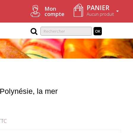
PANIER
Mon
compte
Aucun produit
OK
 Polynésie, la mer
1
TTC