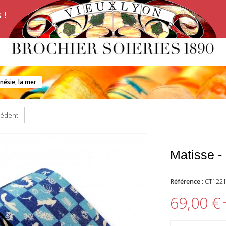
 !
ynésie, la mer
cédent
Matisse -
Référence :
CT122
69,00 €