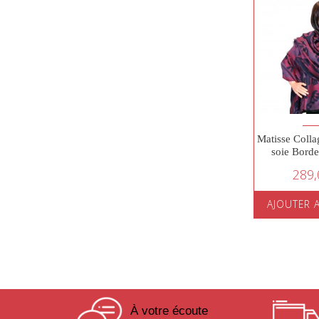
Matisse Colla
soie Bord
289,
AJOUTER 
À votre écoute