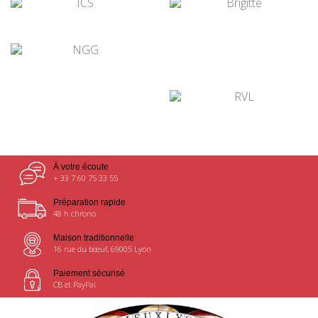
¤
¤
¤
¤
¤
À votre écoute
+ 33 7 60 75 33 55
Préparation rapide
48 h chrono
Maison traditionnelle
16 rue du bœuf, 69005 Lyon
Paiement sécurisé
CB et PayPal