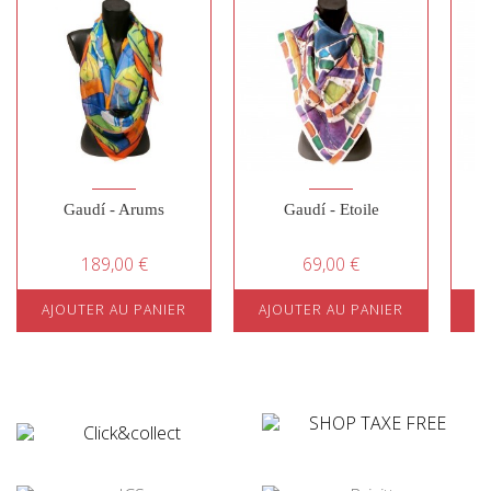
Gaudí - Arums
Gaudí - Etoile
189,00 €
69,00 €
AJOUTER AU PANIER
AJOUTER AU PANIER
A
¤