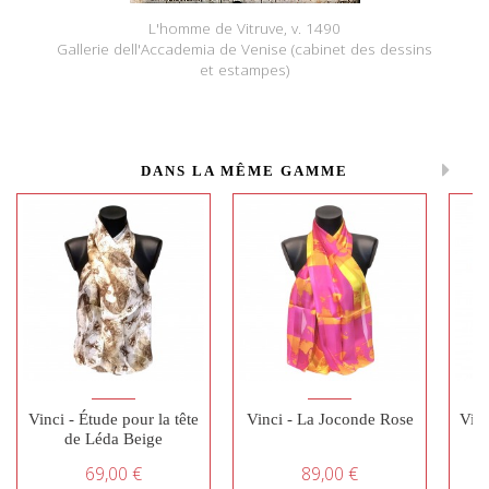
L'homme de Vitruve, v. 1490
Gallerie dell'Accademia de Venise (cabinet des dessins
et estampes)
DANS LA MÊME GAMME
Vinci - Étude pour la tête
Vinci - La Joconde Rose
Vinc
de Léda Beige
69,00 €
89,00 €