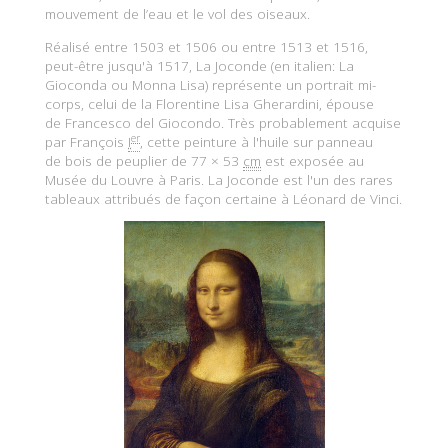
mouvement de l’eau et le vol des oiseaux.
Réalisé entre 1503 et 1506 ou entre 1513 et 1516,
peut-être jusqu'à 1517, La Joconde (en italien: La
Gioconda ou Monna Lisa) représente un portrait mi-
corps, celui de la Florentine Lisa Gherardini, épouse
de Francesco del Giocondo. Très probablement acquise
er
par François
I
, cette peinture à l'huile sur panneau
de bois de peuplier de 77 × 53
cm
est exposée au
Musée du Louvre à Paris. La Joconde est l'un des rares
tableaux attribués de façon certaine à Léonard de Vinci.