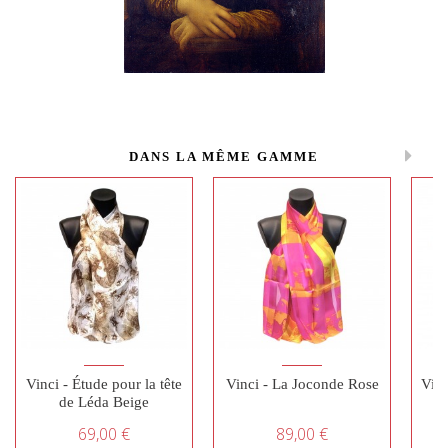
DANS LA MÊME GAMME
Vinci - Étude pour la tête
Vinci - La Joconde Rose
Vinc
de Léda Beige
69,00 €
89,00 €