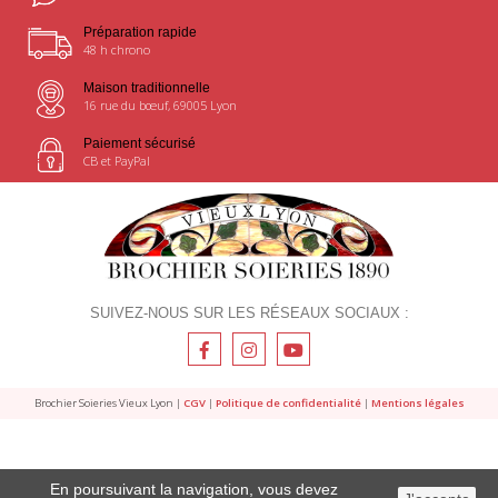
Préparation rapide
48 h chrono
Maison traditionnelle
16 rue du bœuf, 69005 Lyon
Paiement sécurisé
CB et PayPal
SUIVEZ-NOUS SUR LES RÉSEAUX SOCIAUX :
Brochier Soieries Vieux Lyon |
CGV
|
Politique de confidentialité
|
Mentions légales
En poursuivant la navigation, vous devez