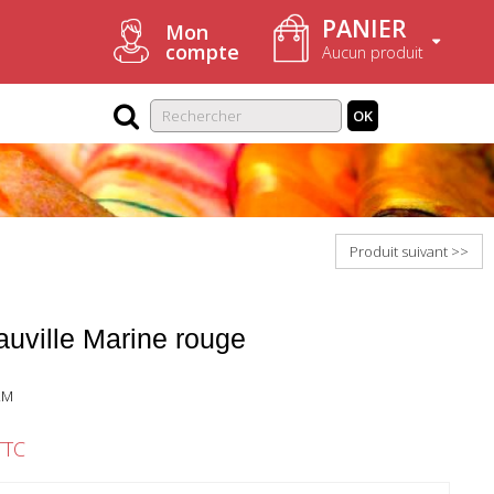
PANIER
Mon
compte
Aucun produit
OK
Produit suivant >>
auville Marine rouge
RM
TTC