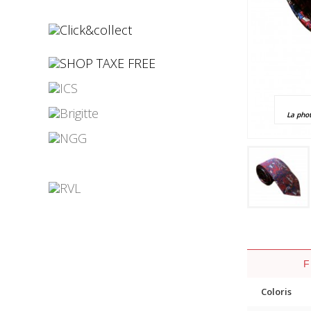
¤
¤
La pho
¤
¤
¤
¤
Coloris