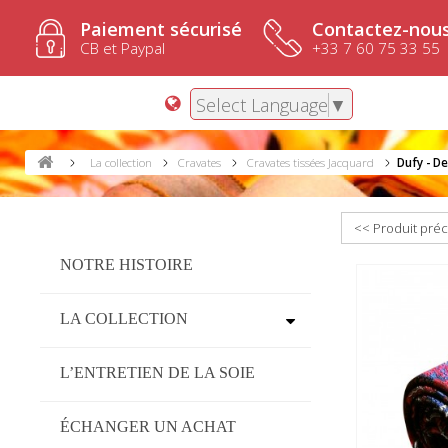
Paiement sécurisé
Contactez-nous
CB et Paypal
+33 7 60 75 33 55
Select Language
▼
La collection
Cravates
Cravates tissées Jacquard
Dufy - D
<< Produit pré
NOTRE HISTOIRE
LA COLLECTION
L’ENTRETIEN DE LA SOIE
ÉCHANGER UN ACHAT