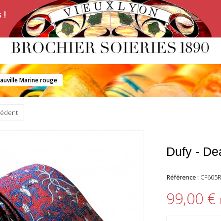
 !
eauville Marine rouge
cédent
Dufy - De
Référence :
CF605
99,00 €