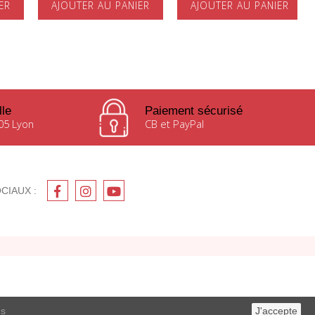
ER
AJOUTER AU PANIER
AJOUTER AU PANIER
lle
Paiement sécurisé
05 Lyon
CB et PayPal
CIAUX :
us
J'accepte