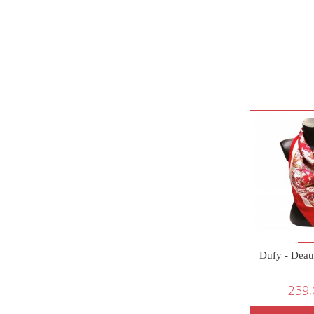
Dufy - Deau
239,