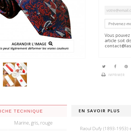
Prévenez-moi
Vous pouvez é
article soit 
AGRANDIR L'IMAGE
contact@las
to peut légèrement déformer les vraies couleurs
IMPRIMER
EN SAVOIR PLUS
FICHE TECHNIQUE
Marine, gris, rouge
Raoul Dufy (1893-1953) et