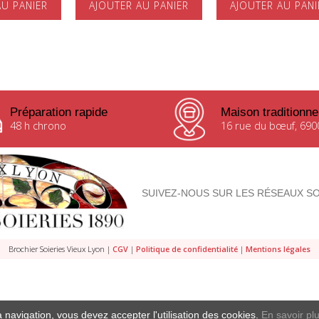
AU PANIER
AJOUTER AU PANIER
AJOUTER AU PANI
Préparation rapide
Maison traditionne
48 h chrono
16 rue du bœuf, 690
SUIVEZ-NOUS SUR LES RÉSEAUX SO
Brochier Soieries Vieux Lyon |
CGV
|
Politique de confidentialité
|
Mentions légales
 navigation, vous devez accepter l'utilisation des cookies.
En savoir pl