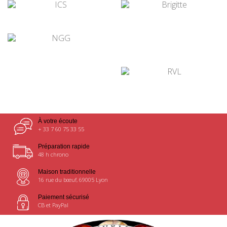
¤
¤
¤
¤
¤
À votre écoute
+ 33 7 60 75 33 55
Préparation rapide
48 h chrono
Maison traditionnelle
16 rue du bœuf, 69005 Lyon
Paiement sécurisé
CB et PayPal