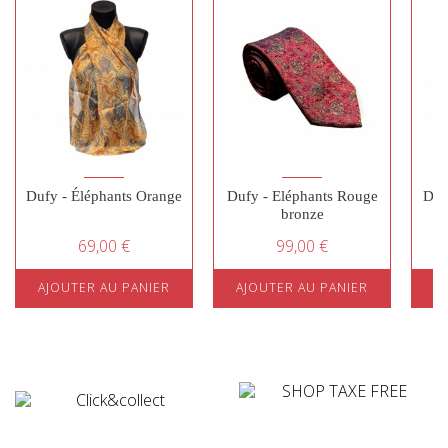
Dufy - Éléphants Orange
Dufy - Eléphants Rouge
Duf
bronze
69,00 €
99,00 €
AJOUTER AU PANIER
AJOUTER AU PANIER
A
¤