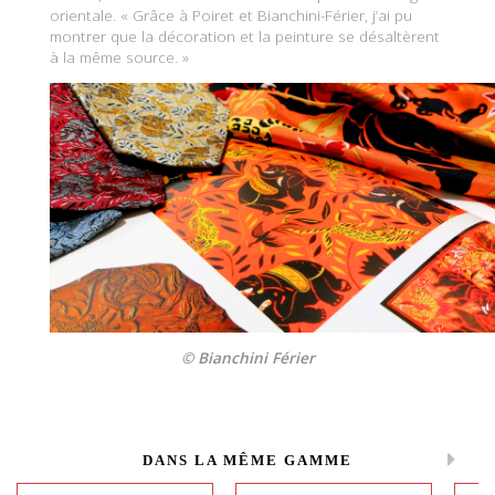
orientale. « Grâce à Poiret et Bianchini-Férier, j’ai pu
montrer que la décoration et la peinture se désaltèrent
à la même source. »
© Bianchini Férier
DANS LA MÊME GAMME