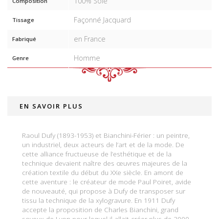
100% Soie
Composition
Façonné Jacquard
Tissage
en France
Fabriqué
Homme
Genre
EN SAVOIR PLUS
Raoul Dufy (1893-1953) et Bianchini-Férier : un peintre,
un industriel, deux acteurs de l’art et de la mode. De
cette alliance fructueuse de l’esthétique et de la
technique devaient naître des œuvres majeures de la
création textile du début du XXe siècle. En amont de
cette aventure : le créateur de mode Paul Poiret, avide
de nouveauté, qui propose à Dufy de transposer sur
tissu la technique de la xylogravure. En 1911 Dufy
accepte la proposition de Charles Bianchini, grand
soyeux de Lyon pour lequel il allait créer plus de 3000