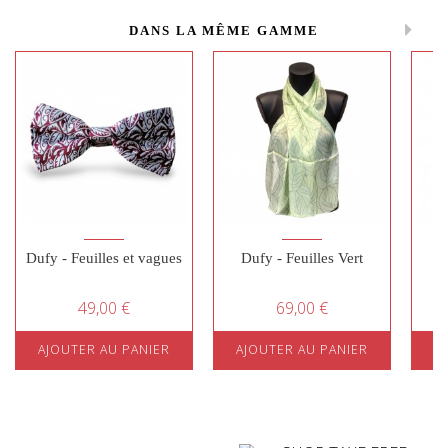
DANS LA MÊME GAMME
Dufy - Feuilles et vagues
Dufy - Feuilles Vert
D
49,00 €
69,00 €
AJOUTER AU PANIER
AJOUTER AU PANIER
A