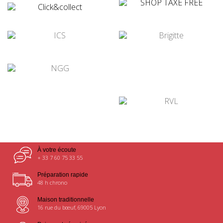
¤
¤
¤
¤
¤
¤
À votre écoute
+ 33 7 60 75 33 55
Préparation rapide
48 h chrono
Maison traditionnelle
16 rue du bœuf, 69005 Lyon