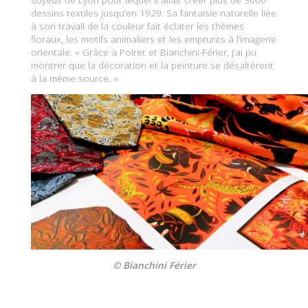
dessins textiles jusqu’en 1929. Sa fantaisie naturelle liée
à son travail de la couleur fait éclater les thèmes
floraux, les motifs animaliers et les emprunts à l’imagerie
orientale. « Grâce à Poiret et Bianchini-Férier, j’ai pu
montrer que la décoration et la peinture se désaltèrent
à la même source. »
© Bianchini Férier