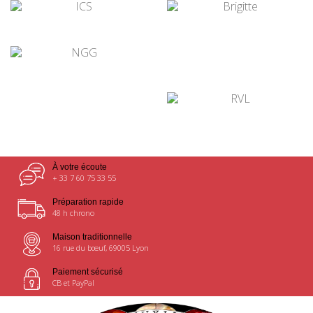
¤
¤
¤
¤
¤
À votre écoute
+ 33 7 60 75 33 55
Préparation rapide
48 h chrono
Maison traditionnelle
16 rue du bœuf, 69005 Lyon
Paiement sécurisé
CB et PayPal