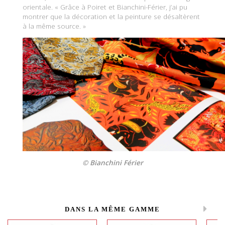
orientale. « Grâce à Poiret et Bianchini-Férier, j’ai pu
montrer que la décoration et la peinture se désaltèrent
à la même source. »
© Bianchini Férier
DANS LA MÊME GAMME