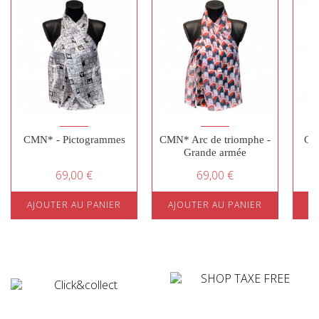
CMN* - Pictogrammes
CMN* Arc de triomphe -
CM
Grande armée
69,00 €
69,00 €
AJOUTER AU PANIER
AJOUTER AU PANIER
A
¤