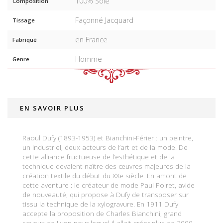
100% Soie
Composition
Façonné Jacquard
Tissage
en France
Fabriqué
Homme
Genre
EN SAVOIR PLUS
Raoul Dufy (1893-1953) et Bianchini-Férier : un peintre,
un industriel, deux acteurs de l’art et de la mode. De
cette alliance fructueuse de l’esthétique et de la
technique devaient naître des œuvres majeures de la
création textile du début du XXe siècle. En amont de
cette aventure : le créateur de mode Paul Poiret, avide
de nouveauté, qui propose à Dufy de transposer sur
tissu la technique de la xylogravure. En 1911 Dufy
accepte la proposition de Charles Bianchini, grand
soyeux de Lyon pour lequel il allait créer plus de 3000