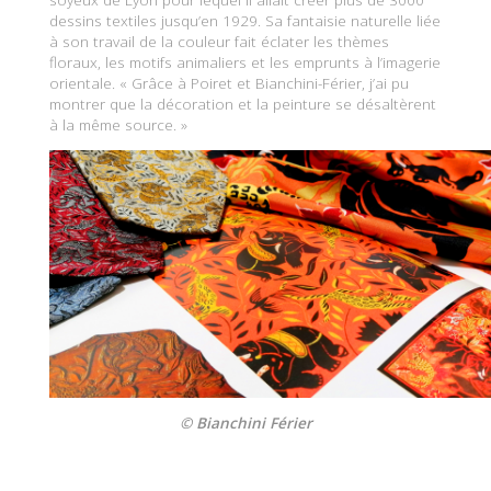
dessins textiles jusqu’en 1929. Sa fantaisie naturelle liée
à son travail de la couleur fait éclater les thèmes
floraux, les motifs animaliers et les emprunts à l’imagerie
orientale. « Grâce à Poiret et Bianchini-Férier, j’ai pu
montrer que la décoration et la peinture se désaltèrent
à la même source. »
© Bianchini Férier