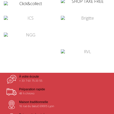
¤
¤
¤
¤
¤
¤
À votre écoute
+ 33 7 60 75 33 55
Préparation rapide
48 h chrono
Maison traditionnelle
16 rue du bœuf, 69005 Lyon