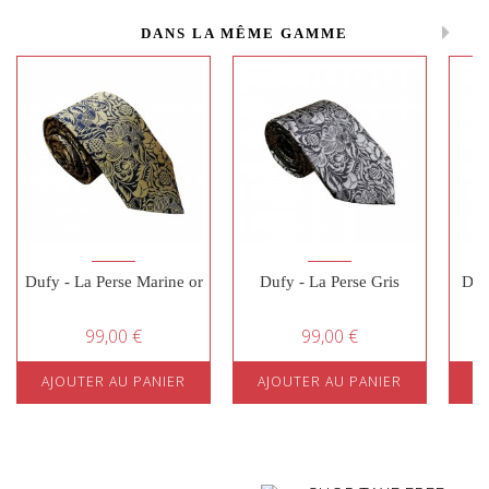
DANS LA MÊME GAMME
Dufy - La Perse Marine or
Dufy - La Perse Gris
Dufy
99,00 €
99,00 €
AJOUTER AU PANIER
AJOUTER AU PANIER
A