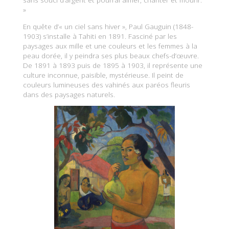
»
En quête d’« un ciel sans hiver », Paul Gauguin (1848-
1903) s’installe à Tahiti en 1891. Fasciné par les
paysages aux mille et une couleurs et les femmes à la
peau dorée, il y peindra ses plus beaux chefs-d’œuvre.
De 1891 à 1893 puis de 1895 à 1903, il représente une
culture inconnue, paisible, mystérieuse. Il peint de
couleurs lumineuses des vahinés aux paréos fleuris
dans des paysages naturels.