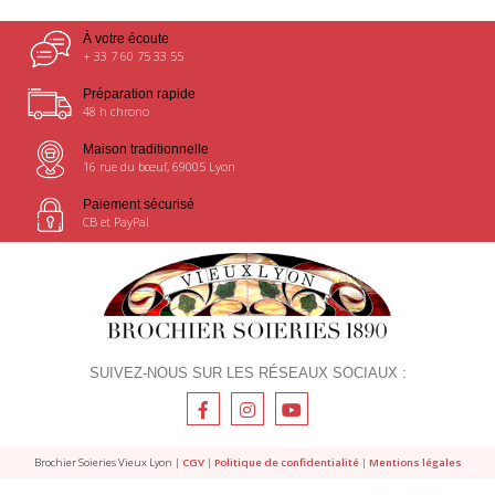
À votre écoute
+ 33 7 60 75 33 55
Préparation rapide
48 h chrono
Maison traditionnelle
16 rue du bœuf, 69005 Lyon
Paiement sécurisé
CB et PayPal
SUIVEZ-NOUS SUR LES RÉSEAUX SOCIAUX :
Brochier Soieries Vieux Lyon |
CGV
|
Politique de confidentialité
|
Mentions légales