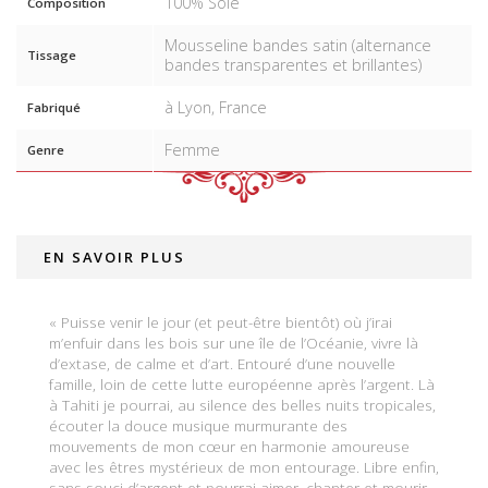
100% Soie
Composition
Mousseline bandes satin (alternance
Tissage
bandes transparentes et brillantes)
à Lyon, France
Fabriqué
Femme
Genre
EN SAVOIR PLUS
« Puisse venir le jour (et peut-être bientôt) où j’irai
m’enfuir dans les bois sur une île de l’Océanie, vivre là
d’extase, de calme et d’art. Entouré d’une nouvelle
famille, loin de cette lutte européenne après l’argent. Là
à Tahiti je pourrai, au silence des belles nuits tropicales,
écouter la douce musique murmurante des
mouvements de mon cœur en harmonie amoureuse
avec les êtres mystérieux de mon entourage. Libre enfin,
sans souci d’argent et pourrai aimer, chanter et mourir.