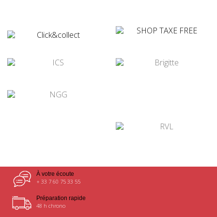
¤
¤
¤
¤
¤
¤
À votre écoute
+ 33 7 60 75 33 55
Préparation rapide
48 h chrono