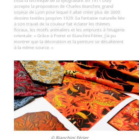
tissu la technique de la xylogravure. En 1911 Dufy
accepte la proposition de Charles Bianchini, grand
soyeux de Lyon pour lequel il allait créer plus de 3000
dessins textiles jusqu’en 1929. Sa fantaisie naturelle liée
à son travail de la couleur fait éclater les thèmes
floraux, les motifs animaliers et les emprunts à l’imagerie
orientale. « Grâce à Poiret et Bianchini-Férier, j’ai pu
montrer que la décoration et la peinture se désaltèrent
à la même source. »
© Bianchini Férier