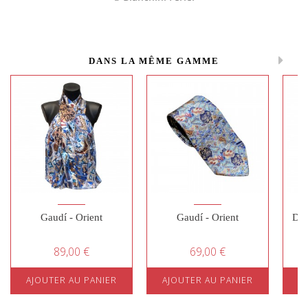
DANS LA MÊME GAMME
Gaudí - Orient
Gaudí - Orient
Duf
89,00 €
69,00 €
AJOUTER AU PANIER
AJOUTER AU PANIER
A