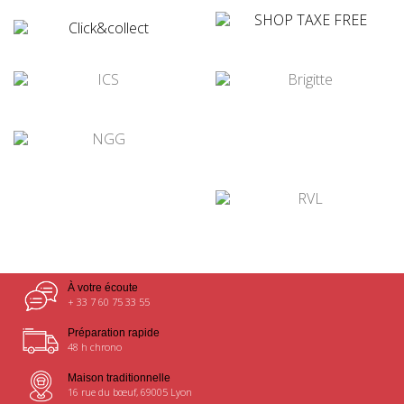
¤
¤
¤
¤
¤
¤
À votre écoute
+ 33 7 60 75 33 55
Préparation rapide
48 h chrono
Maison traditionnelle
16 rue du bœuf, 69005 Lyon