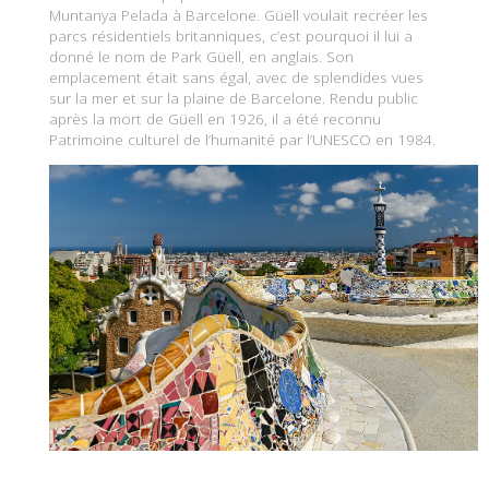
Muntanya Pelada à Barcelone. Güell voulait recréer les
parcs résidentiels britanniques, c’est pourquoi il lui a
donné le nom de Park Güell, en anglais. Son
emplacement était sans égal, avec de splendides vues
sur la mer et sur la plaine de Barcelone. Rendu public
après la mort de Güell en 1926, il a été reconnu
Patrimoine culturel de l’humanité par l’UNESCO en 1984.