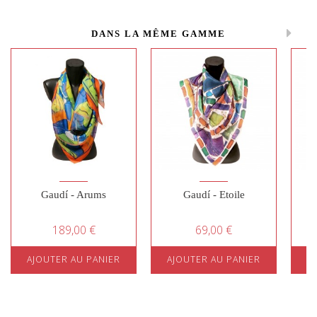
DANS LA MÊME GAMME
Gaudí - Arums
Gaudí - Etoile
189,00 €
69,00 €
AJOUTER AU PANIER
AJOUTER AU PANIER
A