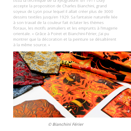
tissu la technique de la xylogravure. En 1911 Dufy
accepte la proposition de Charles Bianchini, grand
soyeux de Lyon pour lequel il allait créer plus de 3000
dessins textiles jusqu’en 1929. Sa fantaisie naturelle liée
à son travail de la couleur fait éclater les thèmes
floraux, les motifs animaliers et les emprunts à l’imagerie
orientale. « Grâce à Poiret et Bianchini-Férier, j’ai pu
montrer que la décoration et la peinture se désaltèrent
à la même source. »
© Bianchini Férier