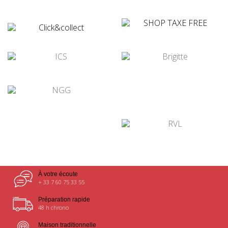
¤
¤
¤
¤
¤
¤
À votre écoute
+ 33 7 60 75 33 55
Préparation rapide
48 h chrono
Maison traditionnelle