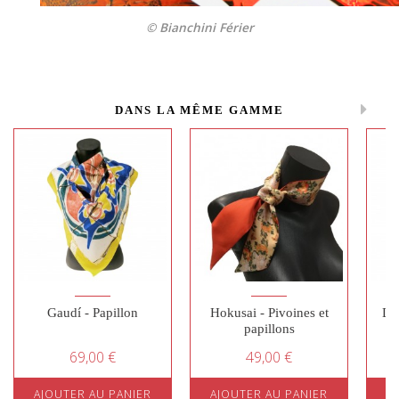
© Bianchini Férier
DANS LA MÊME GAMME
Gaudí - Papillon
Hokusai - Pivoines et
Du
papillons
69,00 €
49,00 €
AJOUTER AU PANIER
AJOUTER AU PANIER
A