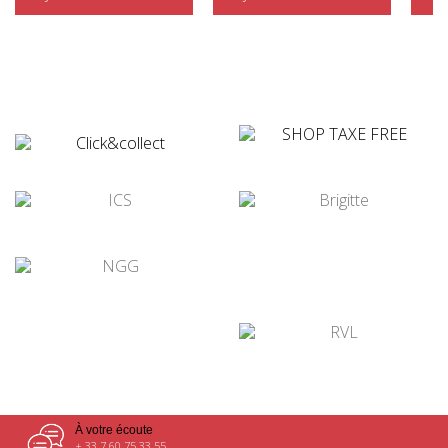
¤
¤
¤
¤
¤
¤
À votre écoute
+ 33 7 60 75 33 55