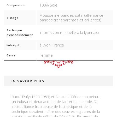
100% Soie
Composition
Mousseline bandes satin (alternance
Tissage
bandes transparentes et brillantes)
Technique
Impression manuelle à la lyonnaise
d'ennoblissement
à Lyon, France
Fabriqué
Femme
Genre
EN SAVOIR PLUS
Raoul Dufy (1893-1953) et Bianchini-Férier : un peintre,
un industriel, deux acteurs de l’art et de la mode. De
cette alliance fructueuse de l’esthétique et de la
technique devaient naître des œuvres majeures de la
création textile du début du XXe siècle. En amont de