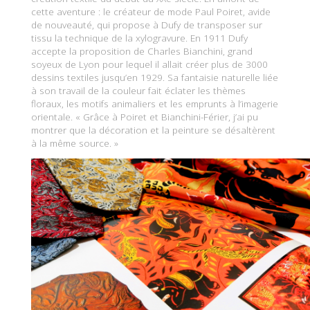
cette aventure : le créateur de mode Paul Poiret, avide
de nouveauté, qui propose à Dufy de transposer sur
tissu la technique de la xylogravure. En 1911 Dufy
accepte la proposition de Charles Bianchini, grand
soyeux de Lyon pour lequel il allait créer plus de 3000
dessins textiles jusqu’en 1929. Sa fantaisie naturelle liée
à son travail de la couleur fait éclater les thèmes
floraux, les motifs animaliers et les emprunts à l’imagerie
orientale. « Grâce à Poiret et Bianchini-Férier, j’ai pu
montrer que la décoration et la peinture se désaltèrent
à la même source. »