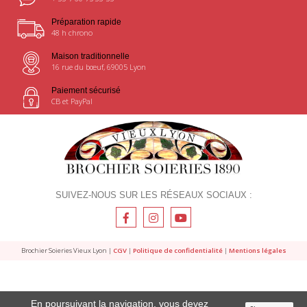
Préparation rapide
48 h chrono
Maison traditionnelle
16 rue du bœuf, 69005 Lyon
Paiement sécurisé
CB et PayPal
SUIVEZ-NOUS SUR LES RÉSEAUX SOCIAUX :
Brochier Soieries Vieux Lyon |
CGV
|
Politique de confidentialité
|
Mentions légales
En poursuivant la navigation, vous devez