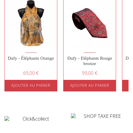
Dufy - Éléphants Orange
Dufy - Eléphants Rouge
Duf
bronze
69,00 €
99,00 €
AJOUTER AU PANIER
AJOUTER AU PANIER
A
¤