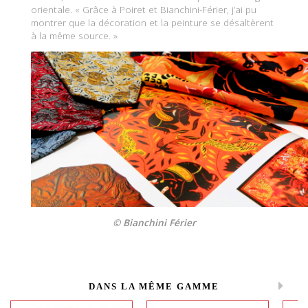
orientale. « Grâce à Poiret et Bianchini-Férier, j’ai pu
montrer que la décoration et la peinture se désaltèrent
à la même source. »
© Bianchini Férier
DANS LA MÊME GAMME