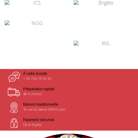
¤
¤
¤
¤
¤
À votre écoute
+ 33 7 60 75 33 55
Préparation rapide
48 h chrono
Maison traditionnelle
16 rue du bœuf, 69005 Lyon
Paiement sécurisé
CB et PayPal