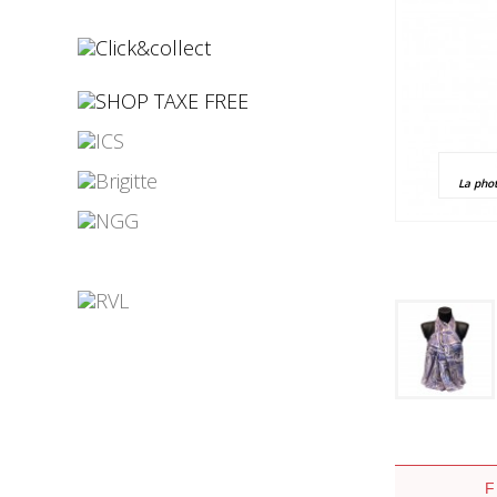
¤
¤
La pho
¤
¤
¤
¤