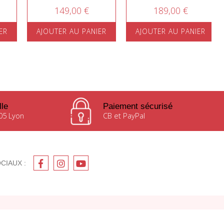
149,00 €
189,00 €
ER
AJOUTER AU PANIER
AJOUTER AU PANIER
lle
Paiement sécurisé
05 Lyon
CB et PayPal
CIAUX :