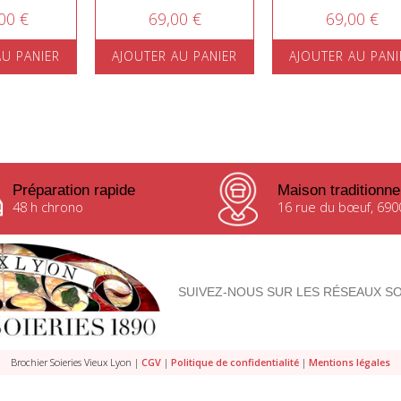
00 €
69,00 €
69,00 €
AU PANIER
AJOUTER AU PANIER
AJOUTER AU PANI
Préparation rapide
Maison traditionne
48 h chrono
16 rue du bœuf, 690
SUIVEZ-NOUS SUR LES RÉSEAUX SO
Brochier Soieries Vieux Lyon |
CGV
|
Politique de confidentialité
|
Mentions légales