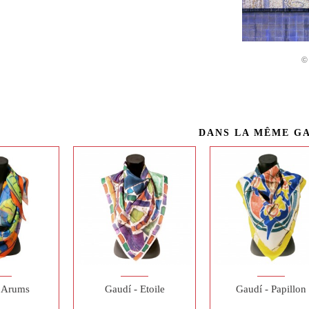
©
DANS LA MÊME G
- Arums
Gaudí - Etoile
Gaudí - Papillon