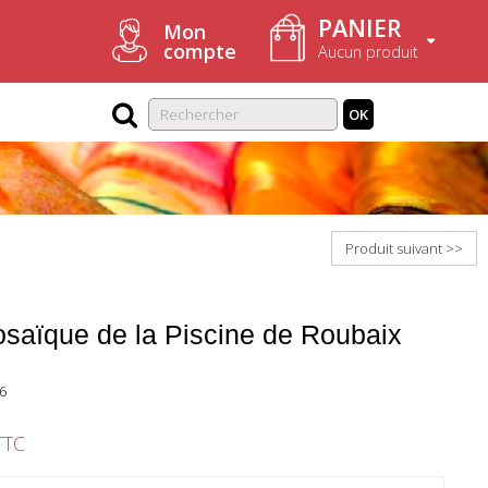
PANIER
Mon
compte
Aucun produit
OK
Produit suivant >>
osaïque de la Piscine de Roubaix
6
TTC