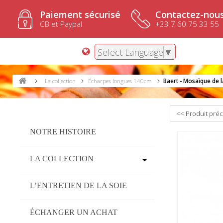
Paiement sécurisé
Contactez-nous
CB et Paypal
+33 7 60 75 33 55
Select Language
▼
La collection
Écharpes longues 140cm
Baert - Mosaïque de l
<< Produit pré
NOTRE HISTOIRE
LA COLLECTION
L’ENTRETIEN DE LA SOIE
ÉCHANGER UN ACHAT