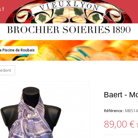
 !
a Piscine de Roubaix
cédent
Baert - M
Référence :
MBS14
89,00 €