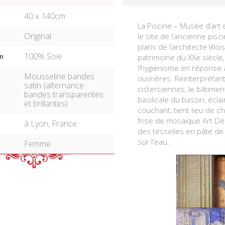
40 x 140cm
La Piscine – Musée d’art 
Original
le site de l’ancienne pis
plans de l’architecte lill
100% Soie
n
patrimoine du XXe siècle
l’hygiénisme en réponse a
Mousseline bandes
ouvrières. Réinterprétan
satin (alternance
cisterciennes, le bâtiment
bandes transparentes
basilicale du bassin, éclai
et brillantes)
couchant, tient lieu de c
frise de mosaïque Art Dé
à Lyon, France
des tesselles en pâte de 
sur l'eau.
Femme