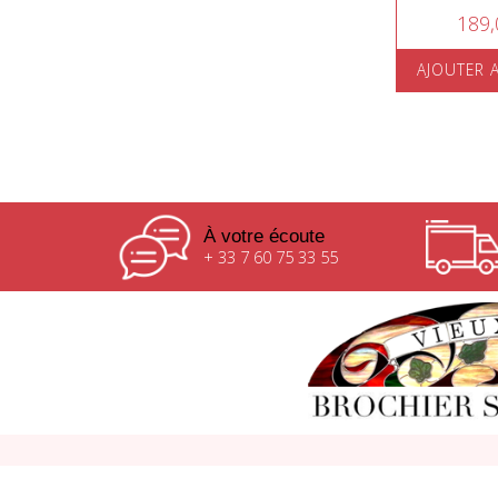
189,
AJOUTER 
À votre écoute
+ 33 7 60 75 33 55