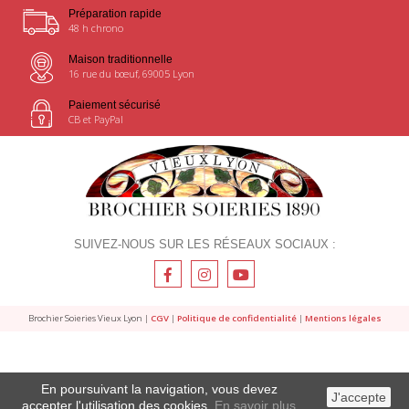
Préparation rapide
48 h chrono
Maison traditionnelle
16 rue du bœuf, 69005 Lyon
Paiement sécurisé
CB et PayPal
SUIVEZ-NOUS SUR LES RÉSEAUX SOCIAUX :
Brochier Soieries Vieux Lyon |
CGV
|
Politique de confidentialité
|
Mentions légales
En poursuivant la navigation, vous devez
J'accepte
accepter l'utilisation des cookies.
En savoir plus