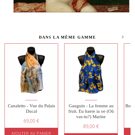
DANS LA MÊME GAMME
Canaletto - Vue du Palais
Gauguin - La femme au
Botti
Ducal
fruit. Eu haere ia oe (Où
vas-tu?) Marine
69,00 €
89,00 €
AJOUTER AU PANIER
A