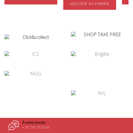
AJOUTER AU PANIER
¤
¤
¤
¤
¤
¤
À votre écoute
+ 33 7 60 75 33 55