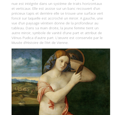
nue est intégrée dans un système de traits horizontaux
et verticaux. Elle est assise sur un banc recouvert d'un
précieux tapis et derrière elle se trouve une surface vert
foncé sur laquelle est accroché un miroir. A gauche, une
vue d'un paysage vénitien donne de la profondeur au
tableau. Dans sa main droite, la jeune femme tient un
autre miroir, symbole de vanité d'une part et attribut de
Vénus Pudica d'autre part. L’œuvre est conservée par le
Musée d’Histoire de l’Art de Vienne.