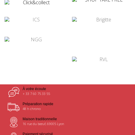
¤
¤
¤
¤
¤
¤
À votre écoute
+ 33 7 60 75 33 55
Préparation rapide
48 h chrono
Maison traditionnelle
16 rue du bœuf, 69005 Lyon
Paiement sécurisé