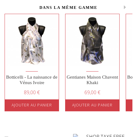
DANS LA MÊME GAMME
Botticelli - La naissance de
Gentianes Maison Chavent
Botti
Vénus Ivoire
Khaki
89,00 €
69,00 €
AJOUTER AU PANIER
AJOUTER AU PANIER
A