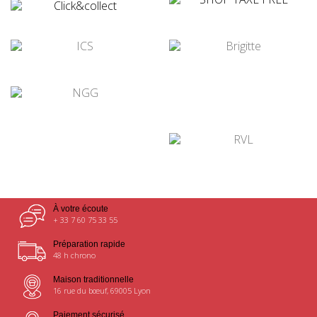
¤
¤
¤
¤
¤
¤
À votre écoute
+ 33 7 60 75 33 55
Préparation rapide
48 h chrono
Maison traditionnelle
16 rue du bœuf, 69005 Lyon
Paiement sécurisé