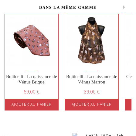
DANS LA MÊME GAMME
Botticelli - La naissance de
Botticelli - La naissance de
Gent
Vénus Brique
Vénus Marron
69,00 €
89,00 €
AJOUTER AU PANIER
AJOUTER AU PANIER
A