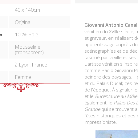
40 x 140cm
Original
Giovanni Antonio Canal
vénitien du XVIII
e
siècle, 
100% Soie
n
et graveur, en réalisant 
apprentissage auprès du
Mousseline
scénographies et de déco
(transparent)
fasciné par la ville et s
L'artiste vénitien s'inspi
à Lyon, France
comme Paolo Giovanni Pa
Femme
peindre des paysages.
I
et du Palais Ducal; ces 
de l'époque. À signaler l
et le
Bucentaure au Môle l
également, le
Palais Des 
Grande
qui se trouvent a
fêtes historiques et des
impressioniste.