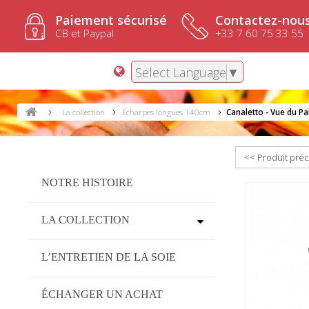
Paiement sécurisé
Contactez-nous
CB et Paypal
+33 7 60 75 33 55
Select Language
▼
La collection
Écharpes longues 140cm
Canaletto - Vue du Pa
<< Produit pré
NOTRE HISTOIRE
LA COLLECTION
L’ENTRETIEN DE LA SOIE
ÉCHANGER UN ACHAT