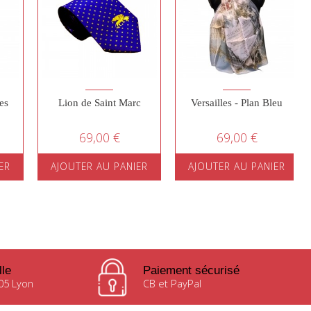
es
Lion de Saint Marc
Versailles - Plan Bleu
69,00 €
69,00 €
ER
AJOUTER AU PANIER
AJOUTER AU PANIER
lle
Paiement sécurisé
05 Lyon
CB et PayPal