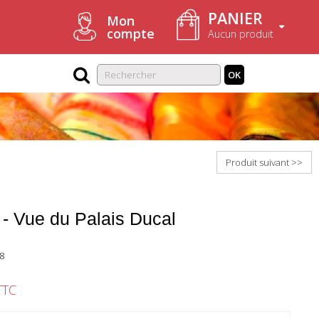
PANIER
Mon
compte
Aucun produit
OK
Produit suivant >>
 - Vue du Palais Ducal
8
TTC