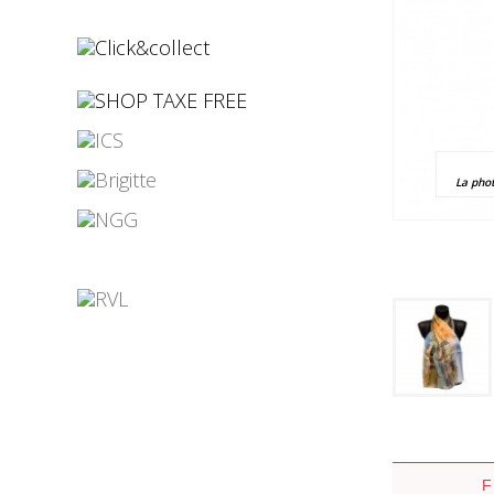
¤
¤
La pho
¤
¤
¤
¤