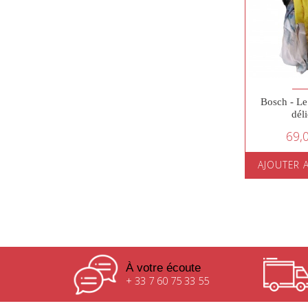
Bosch - Le
dél
69,
AJOUTER 
À votre écoute
+ 33 7 60 75 33 55