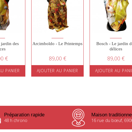
 jardin des
Arcimboldo - Le Printemps
Bosch - Le jardin d
ices
délices
00 €
89,00 €
89,00 €
AU PANIER
AJOUTER AU PANIER
AJOUTER AU PANI
Préparation rapide
Maison traditionne
48 h chrono
16 rue du bœuf, 690