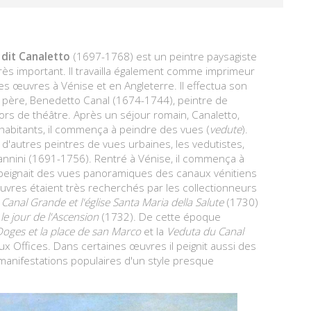
 dit Canaletto
(1697-1768) est un peintre paysagiste
très important. Il travailla également comme imprimeur
des œuvres à Vénise et en Angleterre. Il effectua son
 père, Benedetto Canal (1674-1744), peintre de
rs de théâtre. Après un séjour romain, Canaletto,
es habitants, il commença à peindre des vues (
vedute
).
ra d'autres peintres de vues urbaines, les vedutistes,
nnini (1691-1756). Rentré à Vénise, il commença à
l peignait des vues panoramiques des canaux vénitiens
œuvres étaient très recherchés par les collectionneurs
e
Canal Grande et l'église Santa Maria della Salute
(1730)
e jour de l'Ascension
(1732). De cette époque
Doges et la place de san Marco
et la
Veduta du Canal
ux Offices. Dans certaines œuvres il peignit aussi des
 manifestations populaires d'un style presque