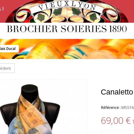
 !
lais Ducal
cédent
Canaletto
Référence :
MSS16
69,00 €