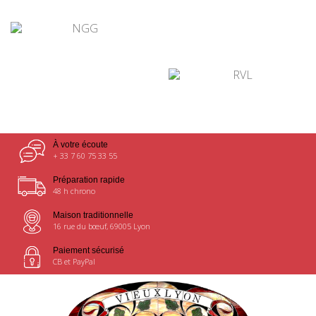
¤
¤
¤
À votre écoute
+ 33 7 60 75 33 55
Préparation rapide
48 h chrono
Maison traditionnelle
16 rue du bœuf, 69005 Lyon
Paiement sécurisé
CB et PayPal