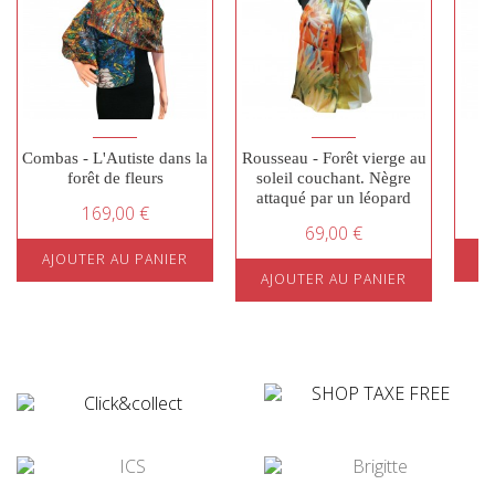
Combas - L'Autiste dans la
Rousseau - Forêt vierge au
R
forêt de fleurs
soleil couchant. Nègre
attaqué par un léopard
169,00 €
69,00 €
AJOUTER AU PANIER
A
AJOUTER AU PANIER
¤
¤
¤